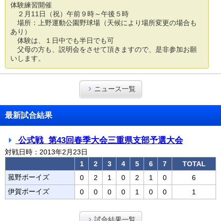
体験練習開催
２月11日（祝）午前９時～午後５時
場所：上野運動公園野球場（天候により場所変更の場合も
あり）
体験は、１日中でも半日でも可
父母の方も、説明会をさせて頂きますので、是非参加お願
いします。
ニュース一覧
最新試合結果
公式戦 第43回春季大会三重県支部予選大会
対戦日時：2013年2月23日
1
2
3
4
5
6
7
TOTAL
菰野ボーイズ
0
2
1
0
2
1
0
6
伊賀ボーイズ
0
0
0
0
1
0
0
1
試合結果一覧